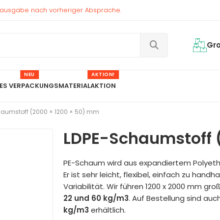
enausgabe nach vorheriger Absprache.
Gr
NEU
AKTION!
ES VERPACKUNGSMATERIAL
AKTION
aumstoff (2000 × 1200 × 50) mm
LDPE-Schaumstoff 
PE-Schaum wird aus expandiertem Polyethyl
Er ist sehr leicht, flexibel, einfach zu hand
Variabilität. Wir führen 1200 x 2000 mm 
22 und 60 kg/m3
. Auf Bestellung sind au
kg/m3
erhältlich.