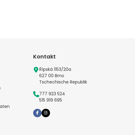
Kontakt
Řípská 1153/20a
627 00 Brno
Tschechische Republik
n
777 923 524
515 919 695
aten