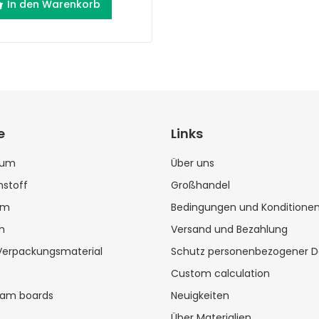
In den Warenkorb
e
Links
aum
Über uns
stoff
Großhandel
um
Bedingungen und Konditione
m
Versand und Bezahlung
Verpackungsmaterial
Schutz personenbezogener D
Custom calculation
oam boards
Neuigkeiten
Über Materialien