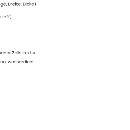
e, Breite, Dicke)
toff)
ener Zellstruktur
aben, wasserdicht