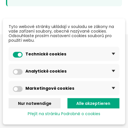
Tyto webové stránky ukládají v souladu se zákony na
vaše zařízení soubory, obecně nazývané cookies.
Odsouhlaste prosím nastavení cookies souborů pro
použití webu.
Technické cookies
Analytické cookies
Wir bieten Schaumstoffplatten aus verschiedenen
Materialien. Alles auf Lager und zur sofortigen Abholung.
Unser Vorteil sind große Lagerflächen. Wir begrenzen die
Marketingové cookies
Abnahme nicht durch hohe Stückzahlen – bei uns ist
der
Kauf schon ab einem Stück möglich
zu großartigen Preisen.
Nur notwendige
Alle akzeptieren
Neben Schaumstoffplatten befassen wir uns auch mit
Přejít na stránku Podrobně o cookies
komplexen Lösungen für Verpackungsbedürfnisse.