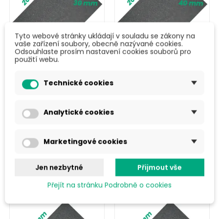
Tyto webové stránky ukládají v souladu se zákony na
vaše zařízení soubory, obecně nazývané cookies.
Odsouhlaste prosím nastavení cookies souborů pro
použití webu.
XPE pěna 2000 ×
XPE pěna 2000 ×
1000 × 30 mm
1000 × 40 mm
Technické cookies
1 249 Kč
1 721 Kč
Analytické cookies
1 511,19 Kč s DPH
2 081,92 Kč s DPH
Marketingové cookies
Do košíku
Do košíku
Jen nezbytné
Přijmout vše
Přejít na stránku Podrobně o cookies