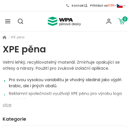
CZK
Kontakt
Přihlásit se
0
XPE pěna
XPE pěna
Velmi lehký, recyklovatelný materiál. Zmírňuje opakující se
otřesy a nárazy. Použití pro zvukově izolační aplikace.
Pro svou vysokou variabilitu je vhodný ideálně jako výplň
krabic, ale i jiných obalů.
Reklamní společnosti využívají XPE pěnu pro výrobu loga
a nápisů.
více
Povrch je hladký, pevný a zároveň pružný.
Kategorie