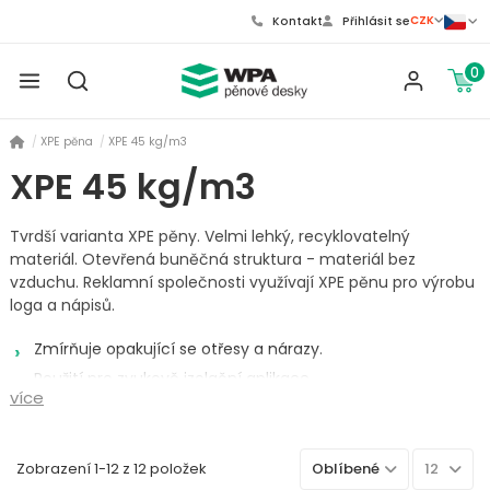
CZK
Kontakt
Přihlásit se
0
XPE pěna
XPE 45 kg/m3
XPE 45 kg/m3
Tvrdší varianta XPE pěny. Velmi lehký, recyklovatelný
materiál. Otevřená buněčná struktura - materiál bez
vzduchu. Reklamní společnosti využívají XPE pěnu pro výrobu
loga a nápisů.
Zmírňuje opakující se otřesy a nárazy.
Použití pro zvukově izolační aplikace.
více
Povrch je hladký, pevný a zároveň pružný.
Pro svou vysokou variabilitu je vhodný ideálně jako výplň
krabic, ale i jiných obalů.
Zobrazení 1-12 z 12 položek
Oblíbené
12