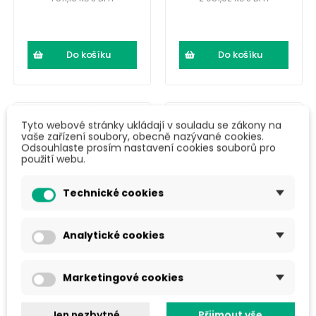
Do košíku
Do košíku
Tyto webové stránky ukládají v souladu se zákony na
vaše zařízení soubory, obecně nazývané cookies.
Odsouhlaste prosím nastavení cookies souborů pro
použití webu.
Technické cookies
Analytické cookies
XPE pěna 2000 ×
XPE pěna 2000 ×
1000 × 50 mm
1000 × 60 mm
Marketingové cookies
2 132 Kč
2 544 Kč
Jen nezbytné
Přijmout vše