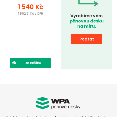
1 540 Kč
1 862,91 Kč s DPH
Vyrobíme vám
pěnovou desku
na míru.
Poptat
Do košíku