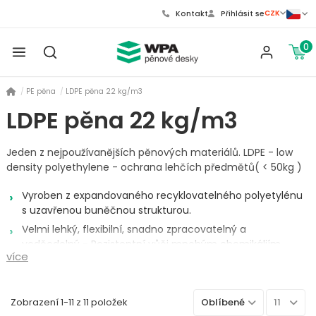
CZK
Kontakt
Přihlásit se
0
PE pěna
LDPE pěna 22 kg/m3
LDPE pěna 22 kg/m3
Jeden z nejpoužívanějších pěnových materiálů. LDPE - low
density polyethylene - ochrana lehčích předmětů( < 50kg )
Vyroben z expandovaného recyklovatelného polyetylénu
s uzavřenou buněčnou strukturou.
Velmi lehký, flexibilní, snadno zpracovatelný a
voděodolný - Rezistentní vůči mnohým chemikáliím,
více
bakteriím a plísním.
Mechanicky odolný, možnost opětovného použití.
Vysoce variabilní k využití s mnoha materiály.
Zobrazení 1-11 z 11 položek
Oblíbené
11