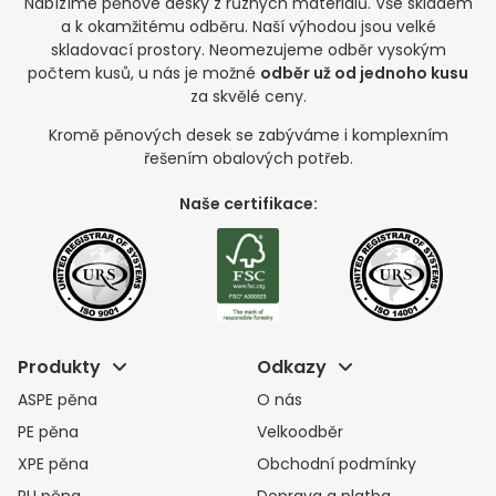
Nabízíme pěnové desky z různých materiálů. Vše skladem
a k okamžitému odběru. Naší výhodou jsou velké
skladovací prostory. Neomezujeme odběr vysokým
počtem kusů, u nás je možné
odběr už od jednoho kusu
za skvělé ceny.
Kromě pěnových desek se zabýváme i komplexním
řešením obalových potřeb.
Naše certifikace:
Produkty
Odkazy
ASPE pěna
O nás
PE pěna
Velkoodběr
XPE pěna
Obchodní podmínky
PU pěna
Doprava a platba