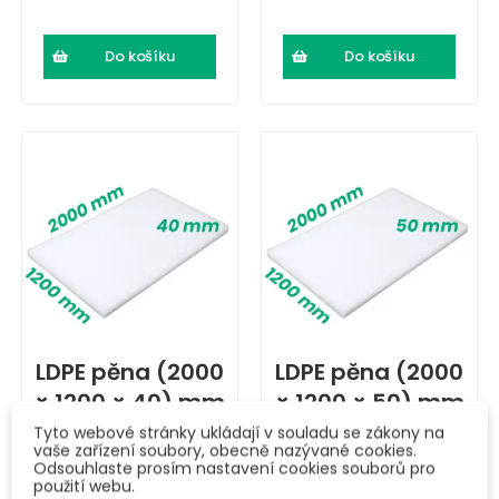
Do košíku
Do košíku
LDPE pěna (2000
LDPE pěna (2000
× 1200 × 40) mm
× 1200 × 50) mm
Tyto webové stránky ukládají v souladu se zákony na
vaše zařízení soubory, obecně nazývané cookies.
620 Kč
777 Kč
Odsouhlaste prosím nastavení cookies souborů pro
použití webu.
750,57 Kč s DPH
939,90 Kč s DPH