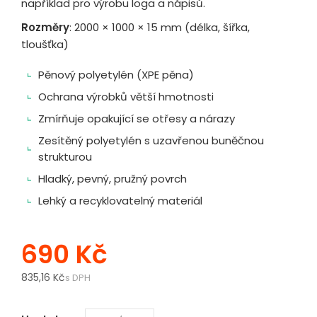
například pro výrobu loga a nápisů.
Rozměry
: 2000 × 1000 × 15 mm (délka, šířka,
tloušťka)
Pěnový polyetylén (XPE pěna)
Ochrana výrobků větší hmotnosti
Zmírňuje opakující se otřesy a nárazy
Zesítěný polyetylén s uzavřenou buněčnou
strukturou
Hladký, pevný, pružný povrch
Lehký a recyklovatelný materiál
690 Kč
835,16 Kč
s DPH