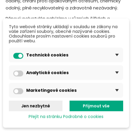
odolný, chrání proti opakovaným otřesům, chemicky
odolný, plně recyklovatelný a zdravotně nezávadný.
Pěnový polyetylén nabízíme v různých šířkách a
délkách podle vašich požadavků a na vaše přání je
Tyto webové stránky ukládají v souladu se zákony na
vaše zařízení soubory, obecně nazývané cookies.
možné z tohoto obalového materiálu vyrobit přířezy,
Odsouhlaste prosím nastavení cookies souborů pro
sáčky a hrany. X
PE pěnu
můžete využít v podstatě
použití webu.
všude:
Technické cookies
Ochrana rohů a hran
Ochrana proti poškrábání a oděru
Analytické cookies
Prokládání mezi jednotlivé produkty
Tepelná a zvuková izolace
Marketingové cookies
Ochranná tepelná izolace do pařenišť, skleníků, a
stájí další ..
Jen nezbytné
Přijmout vše
Přejít na stránku Podrobně o cookies