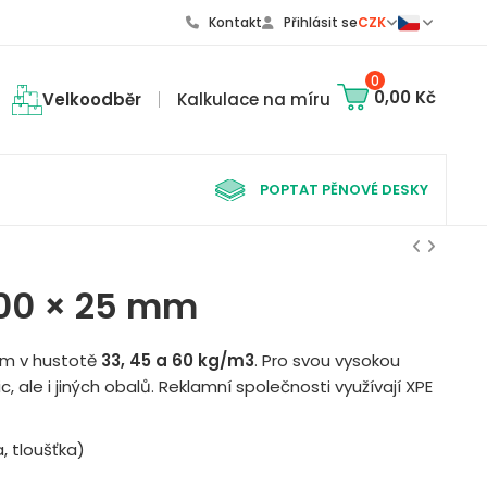
Kontakt
Přihlásit se
CZK
0
0,00 Kč
Velkoodběr
Kalkulace na míru
POPTAT PĚNOVÉ DESKY
000 × 25 mm
mm v hustotě
33, 45 a 60 kg/m3
. Pro svou vysokou
ic, ale i jiných obalů. Reklamní společnosti využívají XPE
, tloušťka)