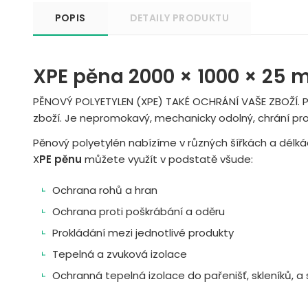
POPIS
DETAILY PRODUKTU
XPE pěna 2000 × 1000 × 25
PĚNOVÝ POLYETYLEN (XPE) TAKÉ OCHRÁNÍ VAŠE ZBOŽÍ. P
zboží. Je nepromokavý, mechanicky odolný, chrání pr
Pěnový polyetylén nabízíme v různých šířkách a délká
X
PE pěnu
můžete využít v podstatě všude:
Ochrana rohů a hran
Ochrana proti poškrábání a oděru
Prokládání mezi jednotlivé produkty
Tepelná a zvuková izolace
Ochranná tepelná izolace do pařenišť, skleníků, a st