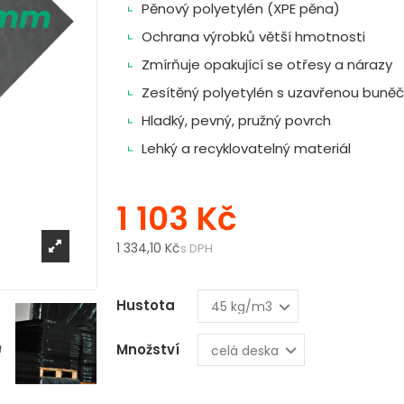
Pěnový polyetylén (XPE pěna)
Ochrana výrobků větší hmotnosti
Zmírňuje opakující se otřesy a nárazy
Zesítěný polyetylén s uzavřenou buněč
Hladký, pevný, pružný povrch
Lehký a recyklovatelný materiál
1 103 Kč
1 334,10 Kč
s DPH
Hustota
Množství