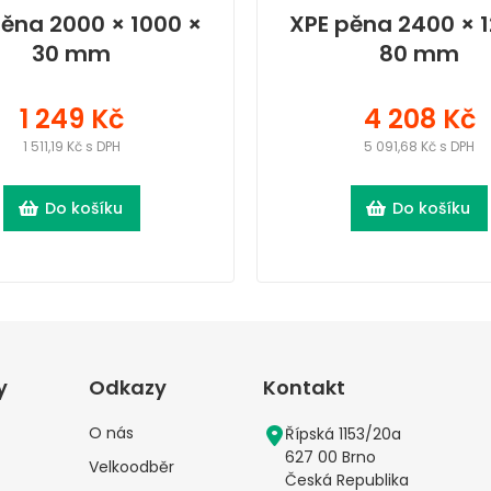
pěna 2000 × 1000 ×
XPE pěna 2400 × 1
30 mm
80 mm
1 249 Kč
4 208 Kč
1 511,19 Kč s DPH
5 091,68 Kč s DPH
Do košíku
Do košíku
y
Odkazy
Kontakt
O nás
Řípská 1153/20a
627 00 Brno
Velkoodběr
Česká Republika