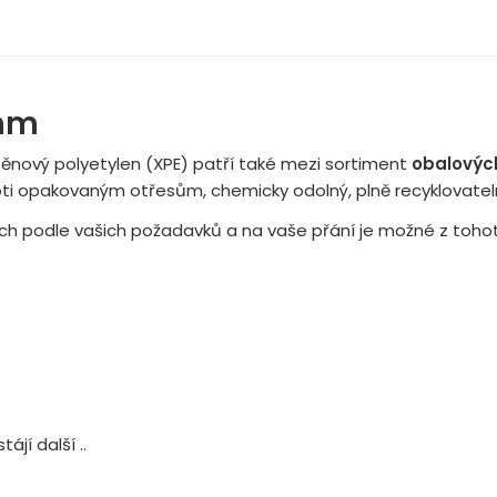
 mm
ěnový polyetylen (XPE) patří také mezi sortiment
obalovýc
oti opakovaným otřesům, chemicky odolný, plně recyklovate
ch podle vašich požadavků a na vaše přání je možné z tohoto
ájí další ..