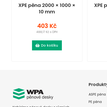
XPE pěna 2000 × 1000 ×
XPE 
10 mm
403 Kč
488,17 Kč s DPH
Do košíku
Produkt
ASPE pěna
PE pěna