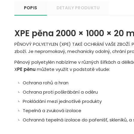
POPIS
DETAILY PRODUKTU
XPE pěna 2000 × 1000 × 20
PĚNOVÝ POLYETYLEN (XPE) TAKÉ OCHRÁNÍ VAŠE ZBOŽÍ. P
zboží. Je nepromokavý, mechanicky odolný, chrání pr
Pěnový polyetylén nabízíme v různých šířkách a délká
X
PE pěnu
můžete využít v podstatě všude:
Ochrana rohů a hran
Ochrana proti poškrábání a oděru
Prokládání mezi jednotlivé produkty
Tepelná a zvuková izolace
Ochranná tepelná izolace do pařenišť, skleníků, a st