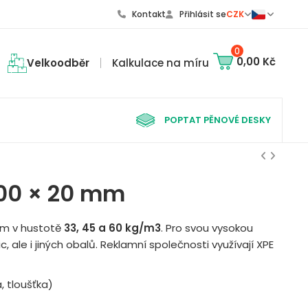
Kontakt
Přihlásit se
CZK
0
0,00 Kč
Velkoodběr
Kalkulace na míru
POPTAT PĚNOVÉ DESKY
000 × 20 mm
mm v hustotě
33, 45 a 60 kg/m3
. Pro svou vysokou
ic, ale i jiných obalů. Reklamní společnosti využívají XPE
, tloušťka)