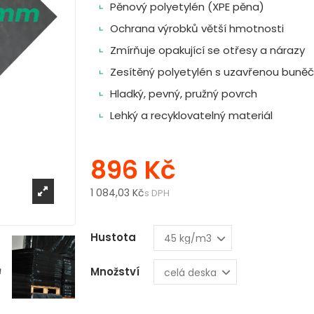
Pěnový polyetylén (XPE pěna)
Ochrana výrobků větší hmotnosti
Zmírňuje opakující se otřesy a nárazy
Zesítěný polyetylén s uzavřenou buněč
Hladký, pevný, pružný povrch
Lehký a recyklovatelný materiál
896 Kč
1 084,03 Kč
s DPH
Hustota
Množství