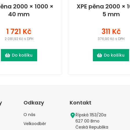
pěna 2000 × 1000 ×
XPE pěna 2000 × 1
40 mm
5 mm
1 721 Kč
311 Kč
2 081,92 Kč s DPH
376,90 Kč s DPH
Do košíku
Do košíku
y
Odkazy
Kontakt
O nás
Řípská 1153/20a
627 00 Brno
Velkoodběr
Česká Republika