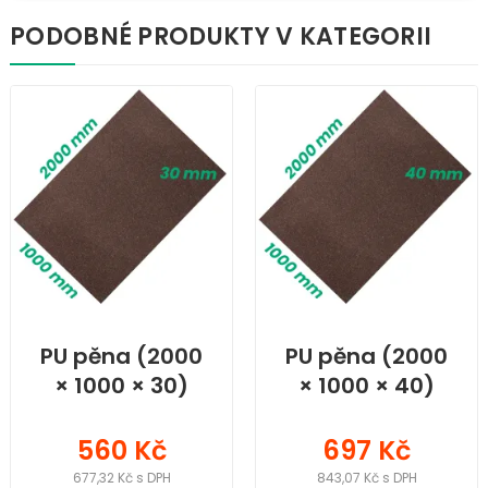
PODOBNÉ PRODUKTY V KATEGORII
PU pěna (2000
PU pěna (2000
× 1000 × 30)
× 1000 × 40)
mm
mm
560 Kč
697 Kč
677,32 Kč s DPH
843,07 Kč s DPH