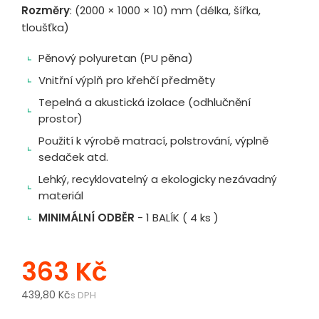
Rozměry
: (2000 × 1000 × 10) mm (délka, šířka,
tloušťka)
Pěnový polyuretan (PU pěna)
Vnitřní výplň pro křehčí předměty
Tepelná a akustická izolace (odhlučnění
prostor)
Použití k výrobě matrací, polstrování, výplně
sedaček atd.
Lehký, recyklovatelný a ekologicky nezávadný
materiál
MINIMÁLNÍ ODBĚR
- 1 BALÍK ( 4 ks )
363 Kč
439,80 Kč
s DPH