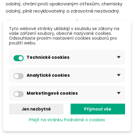
odolný, chrání proti opakovaným otřesům, chemicky
odolný, plně recyklovatelný a zdravotně nezávadný.
Pěnový polyuretan nabízíme v různých šířkách a
Tyto webové stránky ukládají v souladu se zákony na
délkách podle vašich požadavků a na vaše přání je
vaše zařízení soubory, obecně nazývané cookies.
možné z tohoto obalového materiálu vyrobit přířezy,
Odsouhlaste prosím nastavení cookies souborů pro
použití webu.
sáčky a hrany.
PU pěnu
můžete využít v podstatě
všude:
Technické cookies
Ochrana rohů a hran
Ochrana proti poškrábání a oděru
Analytické cookies
Prokládání mezi jednotlivé produkty
Tepelná a zvuková izolace
Marketingové cookies
Ochranná tepelná izolace do pařenišť, skleníků, a
stájí další ..
Jen nezbytné
Přijmout vše
Přejít na stránku Podrobně o cookies