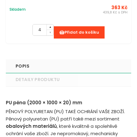
363 Kč
Skladem
439,8 Kč s DPH
Přidat do košíku
POPIS
DETAILY PRODUKTU
PU pěna (2000 × 1000 × 20) mm
PĚNOVÝ POLYURETAN (PU) TAKÉ OCHRÁNÍ VAŠE ZBOŽÍ.
Pěnový polyuretan (PU) patří také mezi sortiment
obalových materiálů
, které kvalitně a spolehlivě
ochrání vaše zboží. Je nepromokavý, mechanicky