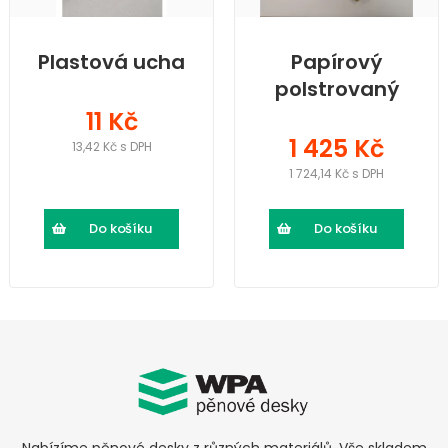
Plastová ucha
Papírový
polstrovaný
sáček „0" -
11 Kč
balení 200ks
1 425 Kč
13,42 Kč s DPH
1 724,14 Kč s DPH
Do košíku
Do košíku