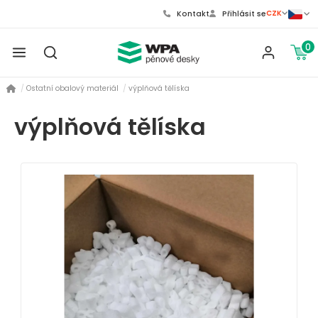
CZK
Kontakt
Přihlásit se
0
Ostatní obalový materiál
výplňová tělíska
výplňová tělíska