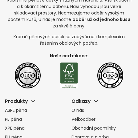
Nabízíme pěnové desky z různých materiálů. Vše skladem
a k okamžitému odběru. Naší výhodou jsou velké
skladovací prostory. Neomezujeme odběr vysokým
počtem kusů, u nás je možné
odběr už od jednoho kusu
za skvělé ceny.
Kromě pěnových desek se zabýváme i komplexním
řešením obalových potřeb.
Naše certifikace:
Produkty
Odkazy
ASPE pěna
O nás
PE pěna
Velkoodběr
XPE pěna
Obchodní podmínky
PU pěna
Doprava a platba