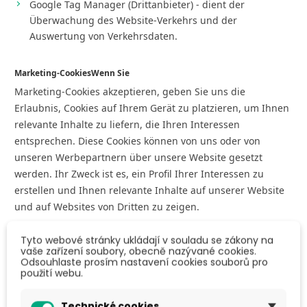
Google Tag Manager (Drittanbieter) - dient der
Überwachung des Website-Verkehrs und der
Auswertung von Verkehrsdaten.
Marketing-CookiesWenn Sie
Marketing-Cookies akzeptieren, geben Sie uns die
Erlaubnis, Cookies auf Ihrem Gerät zu platzieren, um Ihnen
relevante Inhalte zu liefern, die Ihren Interessen
entsprechen. Diese Cookies können von uns oder von
unseren Werbepartnern über unsere Website gesetzt
werden. Ihr Zweck ist es, ein Profil Ihrer Interessen zu
erstellen und Ihnen relevante Inhalte auf unserer Website
und auf Websites von Dritten zu zeigen.
Wir verwenden diese Cookies für:
Tyto webové stránky ukládají v souladu se zákony na
vaše zařízení soubory, obecně nazývané cookies.
Odsouhlaste prosím nastavení cookies souborů pro
Google Ads (Drittanbieter) - wird für Werbekampagnen
použití webu.
verwendet, um das Interesse an bestimmten Produkten
zu ermitteln.
Technické cookies