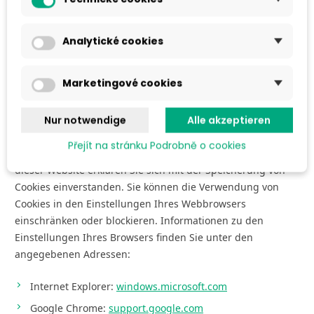
Seznam Sklik, Zbozi.cz (Drittanbieter) - für
Werbekampagnen zur Identifizierung des Interesses
Analytické cookies
an bestimmten Produkten verwendet.
Facebook (Drittpartei) - für Werbekampagnen zur
Ermittlung des Interesses an bestimmten Produkten.
Marketingové cookies
Zustimmung zur Speicherung von CookiesDie meisten
Nur notwendige
Alle akzeptieren
Browser akzeptieren Cookies automatisch, sofern der
Přejít na stránku Podrobně o cookies
Browser nicht anders eingestellt ist. Durch die Nutzung
dieser Website erklären Sie sich mit der Speicherung von
Cookies einverstanden. Sie können die Verwendung von
Cookies in den Einstellungen Ihres Webbrowsers
einschränken oder blockieren. Informationen zu den
Einstellungen Ihres Browsers finden Sie unter den
angegebenen Adressen:
Internet Explorer:
windows.microsoft.com
Google Chrome:
support.google.com