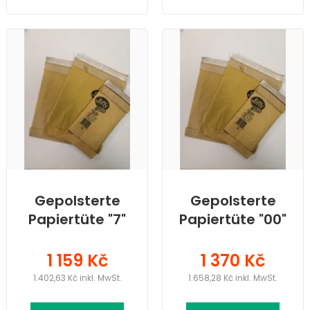
Gepolsterte
Gepolsterte
Papiertüte "7"
Papiertüte "00"
- Packung 50
- Packung 200
St.
St.
1 159 Kč
1 370 Kč
1.402,63 Kč inkl. MwSt.
1.658,28 Kč inkl. MwSt.