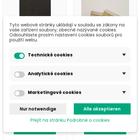
Tyto webové stránky ukládají v souladu se zákony na
vaše zařízení soubory, obecně nazývané cookies.
Odsouhlaste prosím nastavení cookies souborů pro
použití webu.
Technické cookies
Analytické cookies
Stretchfolie
Gepolsterte
Granat
Papiertüte "1" -
Packung mit
Marketingové cookies
100 Stück
35 Kč
767 Kč
Nur notwendige
Alle akzeptieren
42,57 Kč inkl. MwSt.
927,81 Kč inkl. MwSt.
Přejít na stránku Podrobně o cookies
In den Warenkorb
In den Warenkorb