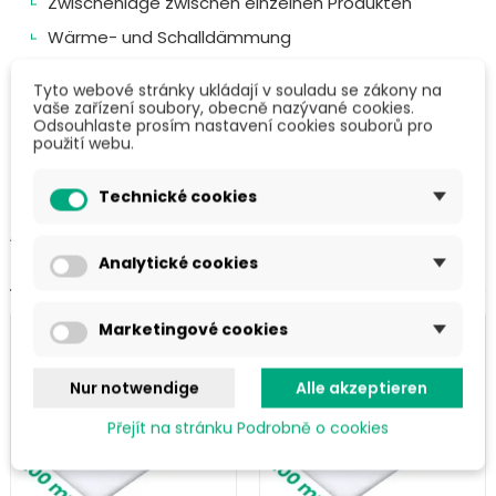
Zwischenlage zwischen einzelnen Produkten
Wärme- und Schalldämmung
Schützende Wärmedämmung für Dampfbäder,
Tyto webové stránky ukládají v souladu se zákony na
Gewächshäuser, Ställe und mehr...
vaše zařízení soubory, obecně nazývané cookies.
Odsouhlaste prosím nastavení cookies souborů pro
použití webu.
Technické cookies
ÄHNLICHE PRODUKTE IN DER
KATEGORIE
Analytické cookies
Marketingové cookies
Nur notwendige
Alle akzeptieren
Přejít na stránku Podrobně o cookies