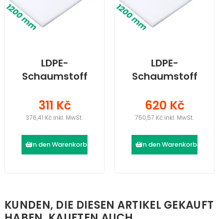
LDPE-
LDPE-
Schaumstoff
Schaumstoff
(2000 × 1200 ×
(2000 × 1200 ×
20) mm
40) mm
311 Kč
620 Kč
376,41 Kč inkl. MwSt.
750,57 Kč inkl. MwSt.
In den Warenkorb
In den Warenkorb
KUNDEN, DIE DIESEN ARTIKEL GEKAUFT
HABEN, KAUFTEN AUCH ...