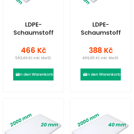
LDPE-
LDPE-
Schaumstoff
Schaumstoff
(2000 × 1200 ×
(2000 × 1200 ×
30) mm
25) mm
466 Kč
388 Kč
563,49 Kč inkl. MwSt.
469,95 Kč inkl. MwSt.
In den Warenkorb
In den Warenkorb