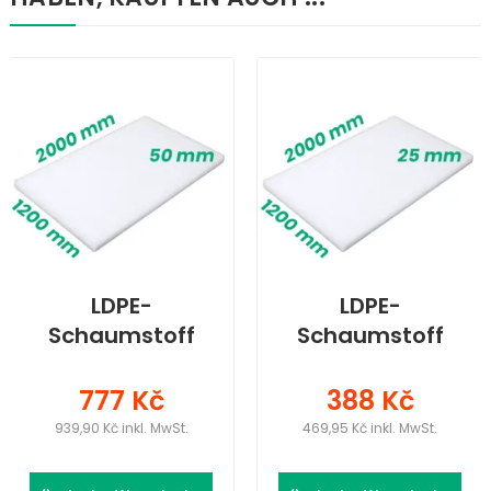
LDPE-
LDPE-
Schaumstoff
Schaumstoff
(2000 × 1200 ×
(2000 × 1200 ×
50) mm
25) mm
777 Kč
388 Kč
939,90 Kč inkl. MwSt.
469,95 Kč inkl. MwSt.