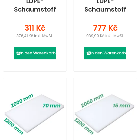
LDPE-
LDPE-
Schaumstoff
Schaumstoff
(2000 × 1200 ×
(2000 × 1200 ×
20) mm
50) mm
311 Kč
777 Kč
376,41 Kč inkl. MwSt.
939,90 Kč inkl. MwSt.
In den Warenkorb
In den Warenkorb