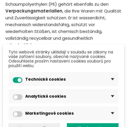
Schaumpolyethylen (PE) gehört ebenfalls zu den
Verpackungsmaterialien
, die Ihre Waren mit Qualität
und Zuverlässigkeit schützen. Er ist wasserdicht,
mechanisch widerstandsfähig, schützt vor
wiederholten Stößen, ist chemisch beständig,
vollständig recycelbar und gesundheitlich
unbedenklich.
Tyto webové stránky ukládají v souladu se zákony na
Wir bieten Polyethylenschaum in verschiedenen
vaše zařízení soubory, obecně nazývané cookies.
Odsouhlaste prosím nastavení cookies souborů pro
Breiten und Längen an, um Ihren Anforderungen
použití webu.
gerecht zu werden. Sie können
PE-Schaum
praktisch
überall einsetzen:
Technické cookies
Ecken- und Kantenschutz
Analytické cookies
Kratz- und Abriebschutz
Zwischenlage zwischen einzelnen Produkten
Marketingové cookies
Wärme- und Schalldämmung
Schützende Wärmedämmung für Dampfbäder,