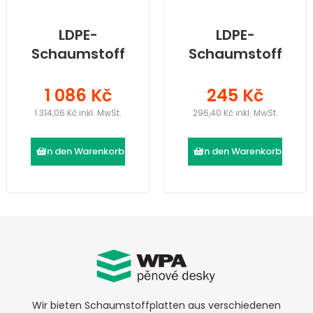
LDPE-
LDPE-
Schaumstoff
Schaumstoff
(2000 × 1200 ×
(2000 × 1200 ×
70) mm
15) mm
1 086 Kč
245 Kč
1.314,06 Kč inkl. MwSt.
296,40 Kč inkl. MwSt.
In den Warenkorb
In den Warenkorb
Wir bieten Schaumstoffplatten aus verschiedenen