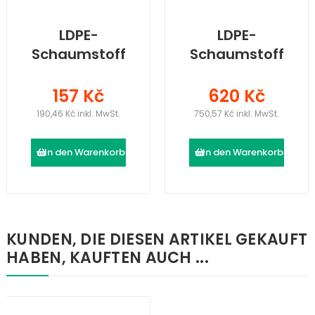
LDPE-
LDPE-
Schaumstoff
Schaumstoff
(2000 × 1200 ×
(2000 × 1200 ×
10) mm
40) mm
157 Kč
620 Kč
190,46 Kč inkl. MwSt.
750,57 Kč inkl. MwSt.
In den Warenkorb
In den Warenkorb
KUNDEN, DIE DIESEN ARTIKEL GEKAUFT
HABEN, KAUFTEN AUCH ...