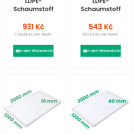
LDPE-
LDPE-
Schaumstoff
Schaumstoff
(2000 × 1200 ×
(2000 × 1200 ×
60) mm
35) mm
931 Kč
543 Kč
1.126,98 Kč inkl. MwSt.
657,03 Kč inkl. MwSt.
In den Warenkorb
In den Warenkorb