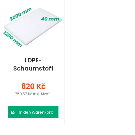
LDPE-
Schaumstoff
(2000 × 1200 ×
40) mm
620 Kč
750,57 Kč inkl. MwSt.
In den Warenkorb