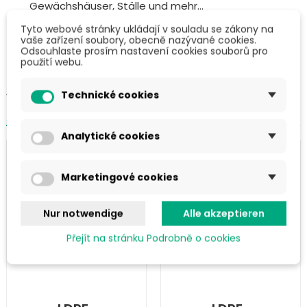
Gewächshäuser, Ställe und mehr...
Tyto webové stránky ukládají v souladu se zákony na
vaše zařízení soubory, obecně nazývané cookies.
Odsouhlaste prosím nastavení cookies souborů pro
použití webu.
ÄHNLICHE PRODUKTE IN DER
Technické cookies
KATEGORIE
Analytické cookies
Marketingové cookies
Nur notwendige
Alle akzeptieren
Přejít na stránku Podrobně o cookies