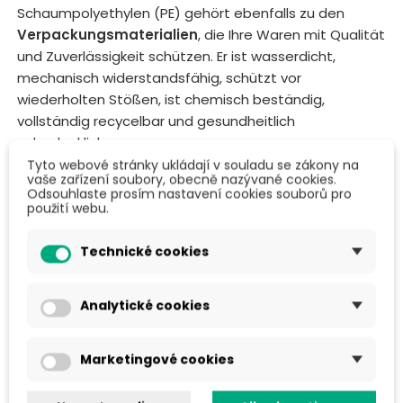
Schaumpolyethylen (PE) gehört ebenfalls zu den
Verpackungsmaterialien
, die Ihre Waren mit Qualität
und Zuverlässigkeit schützen. Er ist wasserdicht,
mechanisch widerstandsfähig, schützt vor
wiederholten Stößen, ist chemisch beständig,
vollständig recycelbar und gesundheitlich
unbedenklich.
Tyto webové stránky ukládají v souladu se zákony na
Wir bieten Polyethylenschaum in verschiedenen
vaše zařízení soubory, obecně nazývané cookies.
Odsouhlaste prosím nastavení cookies souborů pro
Breiten und Längen an, um Ihren Anforderungen
použití webu.
gerecht zu werden. Sie können
PE-Schaum
praktisch
überall einsetzen:
Technické cookies
Ecken- und Kantenschutz
Analytické cookies
Kratz- und Abriebschutz
Zwischenlage zwischen einzelnen Produkten
Marketingové cookies
Wärme- und Schalldämmung
Schützende Wärmedämmung für Dampfbäder,